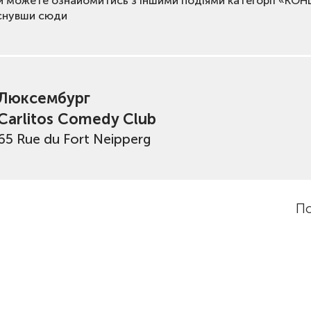
и можете ознайомитись з іншими подіями категорії «КО
снувши сюди
Люксембург
Carlitos Comedy Club
65 Rue du Fort Neipperg
По