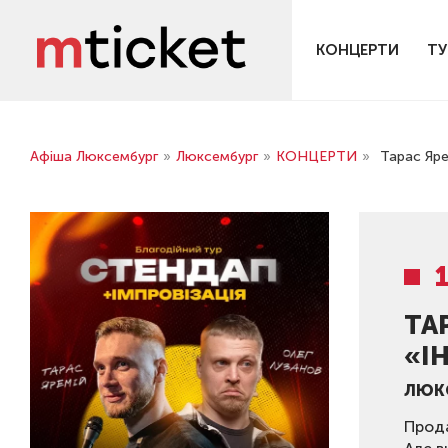
КОНЦЕРТИ
ТУ
Афіша Люксембург
»
Люксембург
»
КОНЦЕРТИ
»
Тарас Ярем
ТА
«І
ЛЮК
Прода