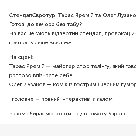
СтендапЄвротур: Тарас Яремій та Олег Лузанов 
Готові до вечора без табу?
На вас чекають відвертий стендап, провокаційні 
говорять лише «своїм».
На сцені:
Тарас Яремій — майстер сторітелінгу, який гов
раптово впізнаєте себе.
Олег Лузанов — комік із гострим і чесним гумор
І головне — повний інтерактив із залом
Разом збираємо кошти на допомогу Україні.