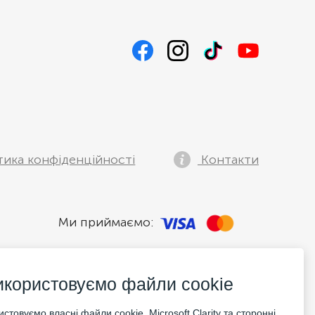
тика конфіденційності
Контакти
Ми приймаємо:
икористовуємо файли cookie
стовуємо власні файли cookie, Microsoft Clarity та сторонні