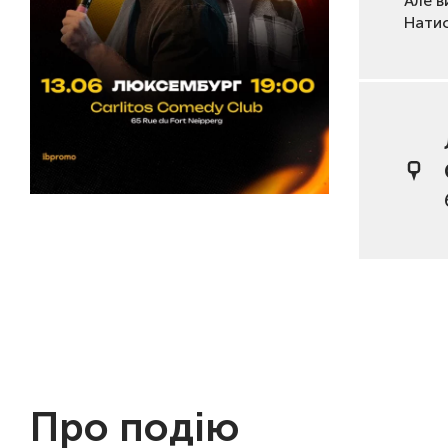
Але в
Нати
Про подію