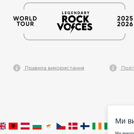
Правила використання
Полі
Ми в
Ми викори