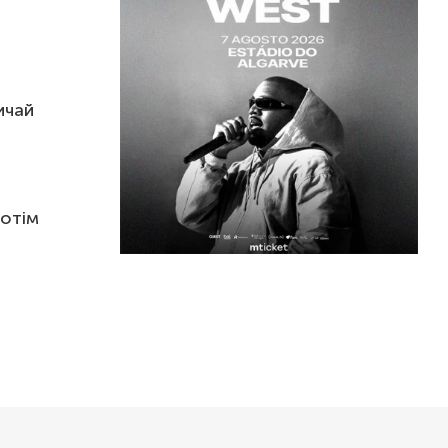
ичай
потім