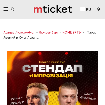
RU
Афиша Люксембург
»
Люксембург
»
КОНЦЕРТЫ
»
Тарас
Яремий и Олег Лузан...