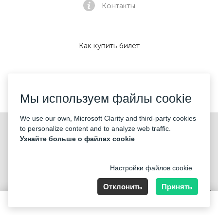
Контакты
Как купить билет
Мы принимаем:
Мы используем файлы cookie
We use our own, Microsoft Clarity and third-party cookies
©2026 «KONTRAMARKA OÜ» Все права защищены
to personalize content and to analyze web traffic.
Узнайте больше о файлах cookie
Настройки файлов cookie
Отклонить
Принять
Harju maakond, Tallinn, Kesklinna linnaosa, Pärnu mnt 139b, 11317
Estonia. Company Nr: 14693656
30 EUR