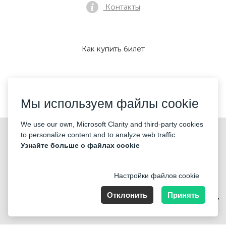
Контакты
Как купить билет
Мы принимаем:
Мы используем файлы cookie
We use our own, Microsoft Clarity and third-party cookies
©2026 «KONTRAMARKA OÜ» Все права защищены
to personalize content and to analyze web traffic.
Узнайте больше о файлах cookie
Настройки файлов cookie
Отклонить
Принять
Harju maakond, Tallinn, Kesklinna linnaosa, Pärnu mnt 139b, 11317
Estonia. Company Nr: 14693656